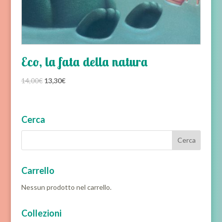
Eco, la fata della natura
Il
Il
14,00
€
13,30
€
prezzo
prezzo
originale
attuale
era:
è:
Cerca
14,00€.
13,30€.
Carrello
Nessun prodotto nel carrello.
Collezioni