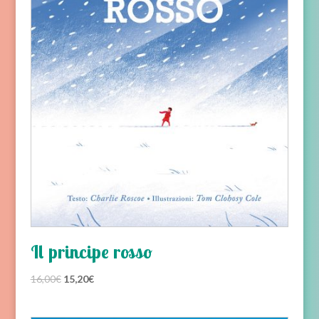
Il principe rosso
Il
Il
16,00
€
15,20
€
prezzo
prezzo
originale
attuale