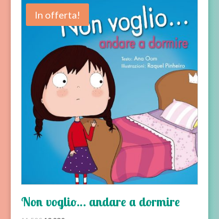
era:
è:
In offerta!
16,00€.
15,20€.
Non voglio… andare a dormire