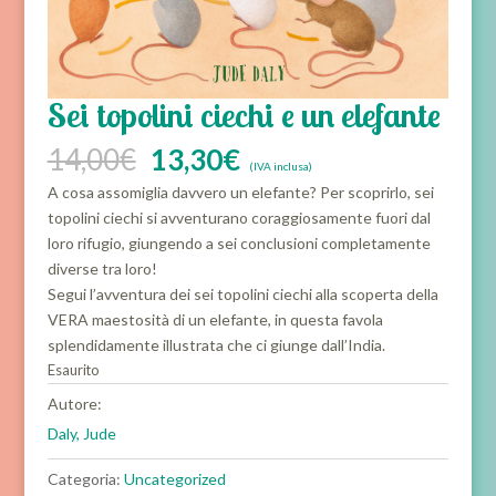
Sei topolini ciechi e un elefante
Il
Il
14,00
€
13,30
€
(IVA inclusa)
prezzo
prezzo
A cosa assomiglia davvero un elefante? Per scoprirlo, sei
originale
attuale
topolini ciechi si avventurano coraggiosamente fuori dal
era:
è:
loro rifugio, giungendo a sei conclusioni completamente
14,00€.
13,30€.
diverse tra loro!
Segui l’avventura dei sei topolini ciechi alla scoperta della
VERA maestosità di un elefante, in questa favola
splendidamente illustrata che ci giunge dall’India.
Esaurito
Autore:
Daly, Jude
Categoria:
Uncategorized