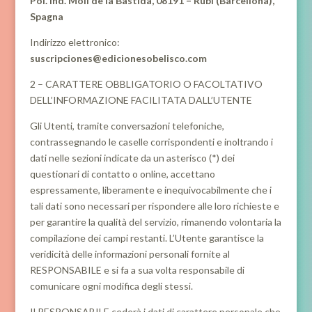
Pol. Ind. Molí de la Bastida, 08191 – Rubí (Barcellona),
Spagna
Indirizzo elettronico:
suscripciones@edicionesobelisco.com
2 – CARATTERE OBBLIGATORIO O FACOLTATIVO
DELL’INFORMAZIONE FACILITATA DALL’UTENTE
Gli Utenti, tramite conversazioni telefoniche,
contrassegnando le caselle corrispondenti e inoltrando i
dati nelle sezioni indicate da un asterisco (*) dei
questionari di contatto o online, accettano
espressamente, liberamente e inequivocabilmente che i
tali dati sono necessari per rispondere alle loro richieste e
per garantire la qualità del servizio, rimanendo volontaria la
compilazione dei campi restanti. L’Utente garantisce la
veridicità delle informazioni personali fornite al
RESPONSABILE e si fa a sua volta responsabile di
comunicare ogni modifica degli stessi.
Il RESPONSABILE cederà i dati di carattere personale che