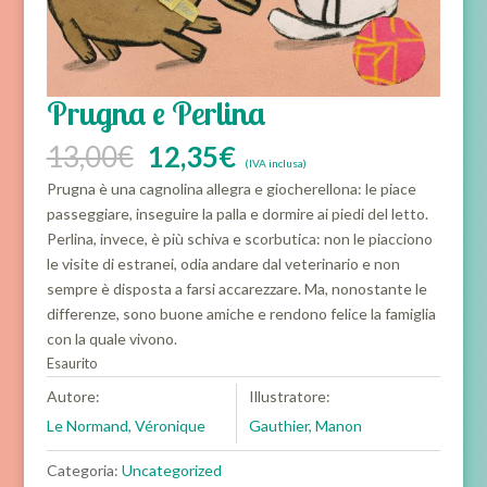
Prugna e Perlina
Il
Il
13,00
€
12,35
€
(IVA inclusa)
prezzo
prezzo
Prugna è una cagnolina allegra e giocherellona: le piace
originale
attuale
passeggiare, inseguire la palla e dormire ai piedi del letto.
era:
è:
Perlina, invece, è più schiva e scorbutica: non le piacciono
13,00€.
12,35€.
le visite di estranei, odia andare dal veterinario e non
sempre è disposta a farsi accarezzare. Ma, nonostante le
differenze, sono buone amiche e rendono felice la famiglia
con la quale vivono.
Esaurito
Autore:
Illustratore:
Le Normand, Véronique
Gauthier, Manon
Categoria:
Uncategorized