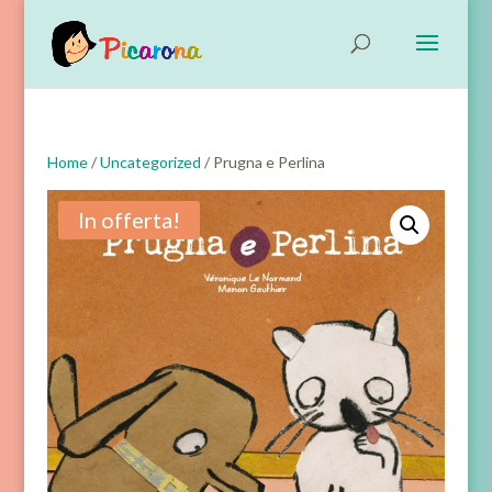
Home
/
Uncategorized
/ Prugna e Perlina
In offerta!