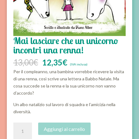
Mai lasciare che un unicorno
incontri una renna!
Il
Il
13,00
€
12,35
€
(IVA inclusa)
prezzo
prezzo
Per il compleanno, una bambina vorrebbe ricevere la visita
originale
attuale
di una renna, così scrive una lettera a Babbo Natale. Ma
era:
è:
cosa succede se la renna e la sua unicorno non vanno
13,00€.
12,35€.
d‛accordo?
Un albo natalizio sul lavoro di squadra e l’amicizia nella
diversità.
Mai
Aggiungi al carrello
lasciare