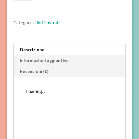
che
un
unicorno
incontri
Categoria:
Libri illustrati
una
renna!
quantità
Descrizione
Informazioni aggiuntive
Recensioni (0)