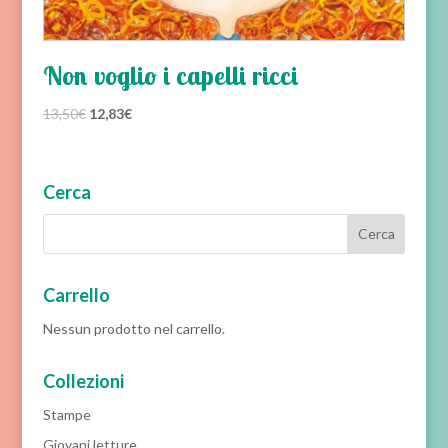
Non voglio i capelli ricci
Il
Il
13,50
€
12,83
€
prezzo
prezzo
originale
attuale
era:
è:
Cerca
13,50€.
12,83€.
Carrello
Nessun prodotto nel carrello.
Collezioni
Stampe
Giovani letture