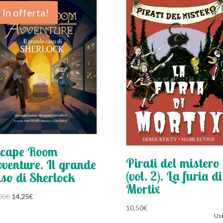
In offerta!
scape Room
Pirati del mistero
venture. Il grande
(vol. 2). La furia di
so di Sherlock
Mortix
Il
Il
00
€
14,25
€
prezzo
prezzo
10,50
€
Usi
originale
attuale