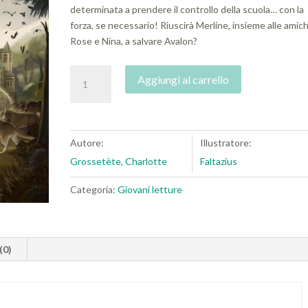
determinata a prendere il controllo della scuola… con la
forza, se necessario! Riuscirà Merline, insieme alle amic
Rose e Nina, a salvare Avalon?
Gatti
Aggiungi al carrello
e
Streghe
(vol.
2).
Autore:
Illustratore:
Minaccia
Grossetète, Charlotte
Faltazius
su
Avalon
Categoria:
Giovani letture
quantità
(0)