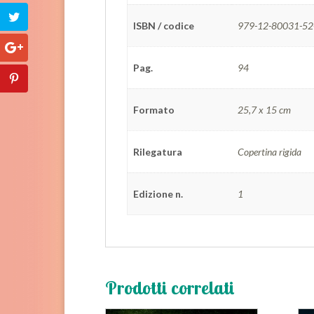
ISBN / codice
979-12-80031-52
Pag.
94
Formato
25,7 x 15 cm
Rilegatura
Copertina rigida
Edizione n.
1
Prodotti correlati