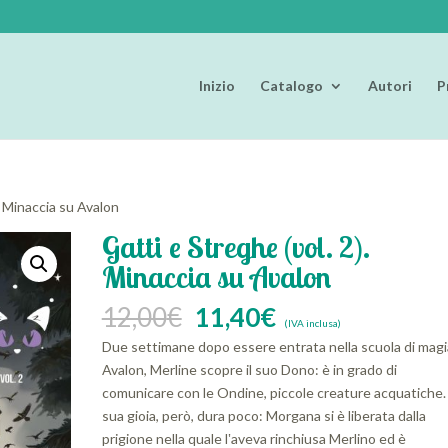
Inizio
Catalogo
Autori
P
. Minaccia su Avalon
Gatti e Streghe (vol. 2).
Minaccia su Avalon
Il
Il
12,00
€
11,40
€
(IVA inclusa)
prezzo
prezzo
Due settimane dopo essere entrata nella scuola di magi
originale
attuale
Avalon, Merline scopre il suo Dono: è in grado di
era:
è:
comunicare con le Ondine, piccole creature acquatiche.
12,00€.
11,40€.
sua gioia, però, dura poco: Morgana si è liberata dalla
prigione nella quale l‛aveva rinchiusa Merlino ed è