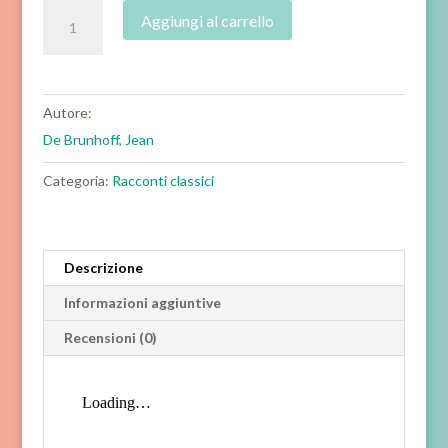
Babar
Aggiungi al carrello
in
famiglia
quantità
Autore:
De Brunhoff, Jean
Categoria:
Racconti classici
Descrizione
Informazioni aggiuntive
Recensioni (0)