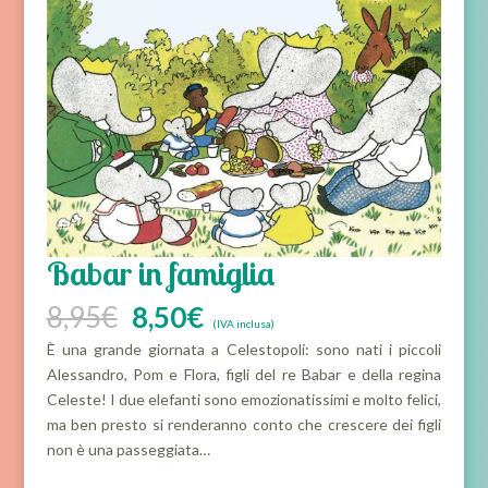
Babar in famiglia
Il
Il
8,95
€
8,50
€
(IVA inclusa)
prezzo
prezzo
È una grande giornata a Celestopoli: sono nati i piccoli
originale
attuale
Alessandro, Pom e Flora, figli del re Babar e della regina
era:
è:
Celeste! I due elefanti sono emozionatissimi e molto felici,
8,95€.
8,50€.
ma ben presto si renderanno conto che crescere dei figli
non è una passeggiata…