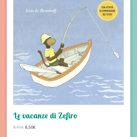
Le vacanze di Zefiro
Il
Il
8,95
€
8,50
€
prezzo
prezzo