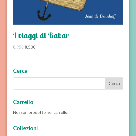
I viaggi di Babar
Il
Il
8,95
€
8,50
€
prezzo
prezzo
originale
attuale
era:
è:
Cerca
8,95€.
8,50€.
Carrello
Nessun prodotto nel carrello.
Collezioni