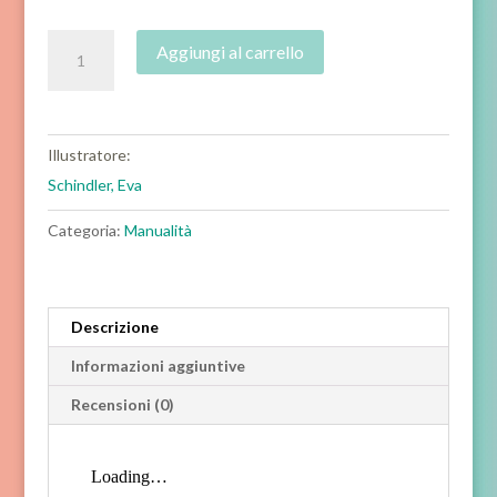
Adesivi.
Aggiungi al carrello
Le
ragazze
vanno
a
Illustratore:
cavallo
Schindler, Eva
quantità
Categoria:
Manualità
Descrizione
Informazioni aggiuntive
Recensioni (0)