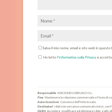
Salva il mio nome, email e sito web in quest
Ho letto
l'Informativa sulla Privacy
e accetto 
Responsabile
EDICIONES OBELISCO S.L.
Fine
Mantenere la relazione commerciale e l'invio di co
Autorizzazione
Consenso dell'interessato.
Destinatari
I dati non verranno comunicati a terzi, con 
Diritti
Accedere, modificare ed eliminare i dati, e altri d