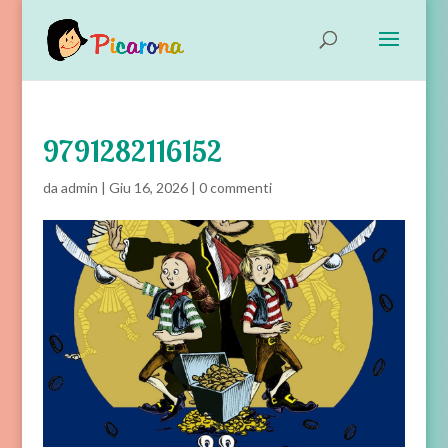
9791282116152
da
admin
|
Giu 16, 2026
|
0 commenti