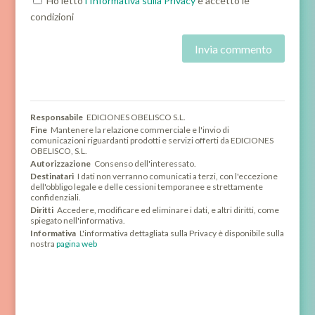
Ho letto
l'Informativa sulla Privacy
e accetto le
condizioni
Responsabile
EDICIONES OBELISCO S.L.
Fine
Mantenere la relazione commerciale e l'invio di
comunicazioni riguardanti prodotti e servizi offerti da EDICIONES
OBELISCO, S.L.
Autorizzazione
Consenso dell'interessato.
Destinatari
I dati non verranno comunicati a terzi, con l'eccezione
dell'obbligo legale e delle cessioni temporanee e strettamente
confidenziali.
Diritti
Accedere, modificare ed eliminare i dati, e altri diritti, come
spiegato nell'informativa.
Informativa
L'informativa dettagliata sulla Privacy è disponibile sulla
nostra
pagina web