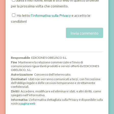
Salva il mio nome, email e sito web in questo browser
per la prossima volta che commento.
Ho letto
l'Informativa sulla Privacy
e accetto le
condizioni
Responsabile
EDICIONES OBELISCO S.L.
Fine
Mantenere la relazione commerciale e l'invio di
comunicazioni riguardanti prodotti e servizi offerti da EDICIONES
OBELISCO, S.L.
Autorizzazione
Consenso dell'interessato.
Destinatari
I dati non verranno comunicati a terzi, con l'eccezione
dell'obbligo legale e delle cessioni temporanee e strettamente
confidenziali.
Diritti
Accedere, modificare ed eliminare i dati, e altri diritti, come
spiegato nell'informativa.
Informativa
L'informativa dettagliata sulla Privacy è disponibile sulla
nostra
pagina web