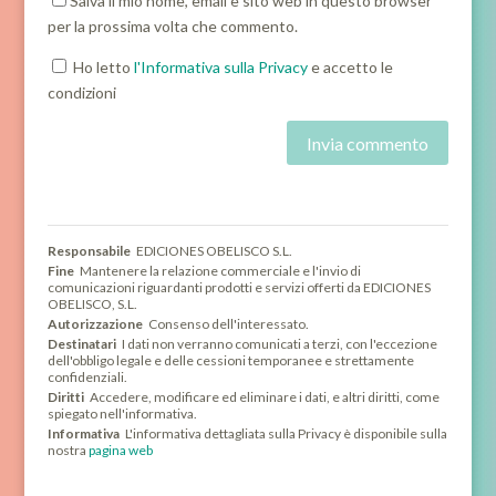
Salva il mio nome, email e sito web in questo browser
per la prossima volta che commento.
Ho letto
l'Informativa sulla Privacy
e accetto le
condizioni
Responsabile
EDICIONES OBELISCO S.L.
Fine
Mantenere la relazione commerciale e l'invio di
comunicazioni riguardanti prodotti e servizi offerti da EDICIONES
OBELISCO, S.L.
Autorizzazione
Consenso dell'interessato.
Destinatari
I dati non verranno comunicati a terzi, con l'eccezione
dell'obbligo legale e delle cessioni temporanee e strettamente
confidenziali.
Diritti
Accedere, modificare ed eliminare i dati, e altri diritti, come
spiegato nell'informativa.
Informativa
L'informativa dettagliata sulla Privacy è disponibile sulla
nostra
pagina web