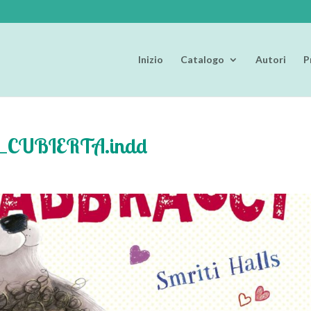
Inizio
Catalogo
Autori
P
cci_CUBIERTA.indd