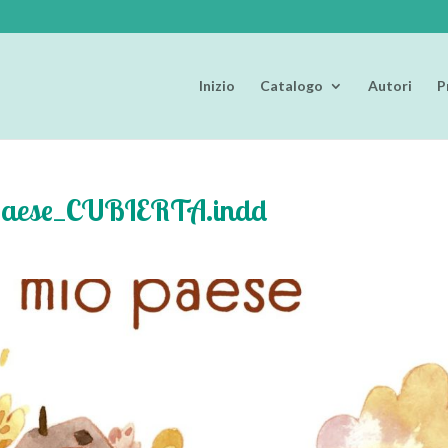
Inizio
Catalogo
Autori
P
io paese_CUBIERTA.indd