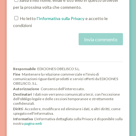
Salva il mio nome, email e sito web in questo browser
per la prossima volta che commento.
Ho letto
l'Informativa sulla Privacy
e accetto le
condizioni
Responsabile
EDICIONES OBELISCO S.L.
Fine
Mantenere la relazione commerciale e l'invio di
comunicazioni riguardanti prodotti e servizi offerti da EDICIONES
OBELISCO, S.L.
Autorizzazione
Consenso dell'interessato.
Destinatari
I dati non verranno comunicati a terzi, con l'eccezione
dell'obbligo legale e delle cessioni temporanee e strettamente
confidenziali.
Diritti
Accedere, modificare ed eliminare i dati, e altri diritti, come
spiegato nell'informativa.
Informativa
L'informativa dettagliata sulla Privacy è disponibile sulla
nostra
pagina web