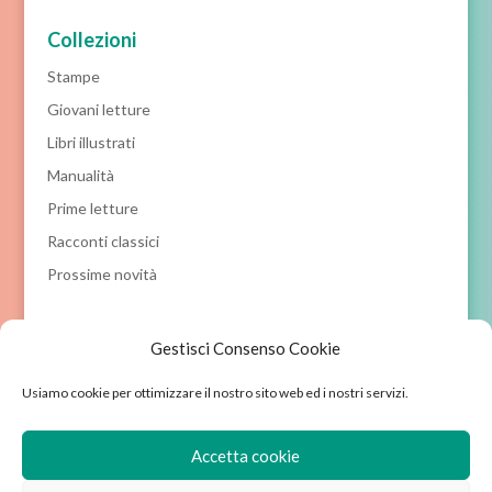
Collezioni
Stampe
Giovani letture
Libri illustrati
Manualità
Prime letture
Racconti classici
Prossime novità
Filtro per prezzo
Gestisci Consenso Cookie
Usiamo cookie per ottimizzare il nostro sito web ed i nostri servizi.
Prezzo
Prezzo
Prezzo:
10€
—
20€
Filtra
Min
Max
Accetta cookie