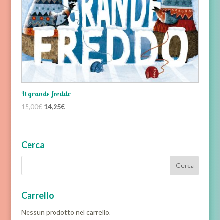
Il grande freddo
Il
Il
15,00
€
14,25
€
prezzo
prezzo
originale
attuale
era:
è:
Cerca
15,00€.
14,25€.
Carrello
Nessun prodotto nel carrello.