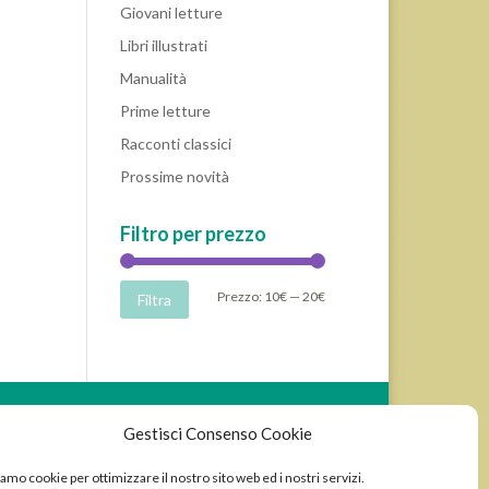
Giovani letture
Libri illustrati
Manualità
Prime letture
Racconti classici
Prossime novità
Filtro per prezzo
Prezzo
Prezzo
Prezzo:
10€
—
20€
Filtra
Min
Max
Wordpress sviluppato da Ixole
Gestisci Consenso Cookie
amo cookie per ottimizzare il nostro sito web ed i nostri servizi.