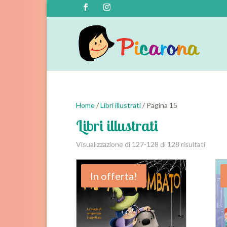
Home
/
Libri illustrati
/ Pagina 15
Libri illustrati
Visualizzazione di 127-128 di 128 risultati
In offerta!