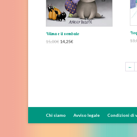
Yog
Vilma e il vombato
13,
Il
Il
15,00
€
14,25
€
prezzo
prezzo
originale
attuale
era:
è:
←
15,00€.
14,25€.
Chi siamo
Avviso legale
Condizioni di 