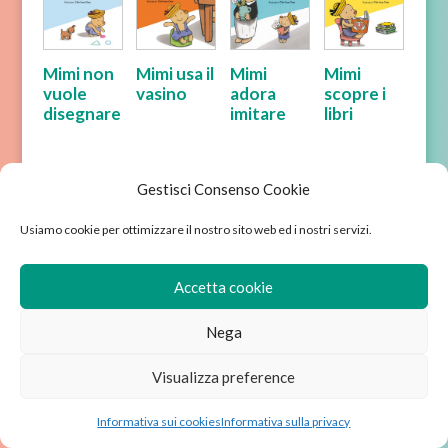
Mimi non
Mimi usa il
Mimi
Mimi
vuole
vasino
adora
scopre i
disegnare
imitare
libri
Gestisci Consenso Cookie
Usiamo cookie per ottimizzare il nostro sito web ed i nostri servizi.
Chi siamo
Avviso legale
Condizioni di vendita
Informativa sulla privacy
Accetta cookie
Informativa sui cookies
Nega
Wordpress sviluppato da Ixole
Visualizza preference
Informativa sui cookies
Informativa sulla privacy