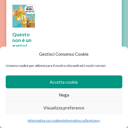
Questo
non è un
gatto!
Gestisci Consenso Cookie
Usiamo cookie per ottimizzare il nostro sito web ed i nostri servizi.
Accetta cookie
Chi siamo
Avviso legale
Nega
Condizioni di vendita
Informativa sulla privacy
Informativa sui cookies
Visualizza preference
Wordpress sviluppato da Ixole
Informativa sui cookies
Informativa sulla privacy