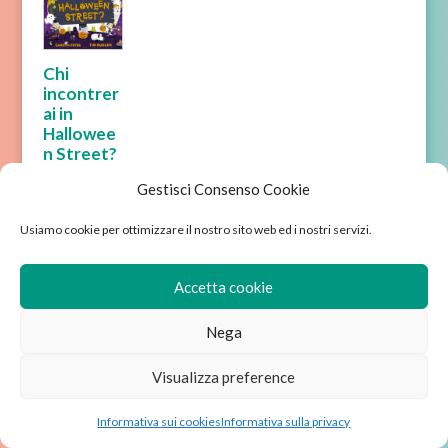
Chi
incontrer
ai in
Hallowee
n Street?
Gestisci Consenso Cookie
Usiamo cookie per ottimizzare il nostro sito web ed i nostri servizi.
Accetta cookie
Chi siamo
Avviso legale
Condizioni di vendita
Informativa sulla privacy
Nega
Informativa sui cookies
Visualizza preference
Wordpress sviluppato da Ixole
Informativa sui cookies
Informativa sulla privacy