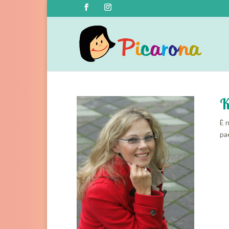
K
È n
pae