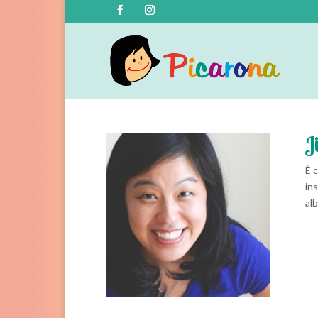
J
È c
ins
al