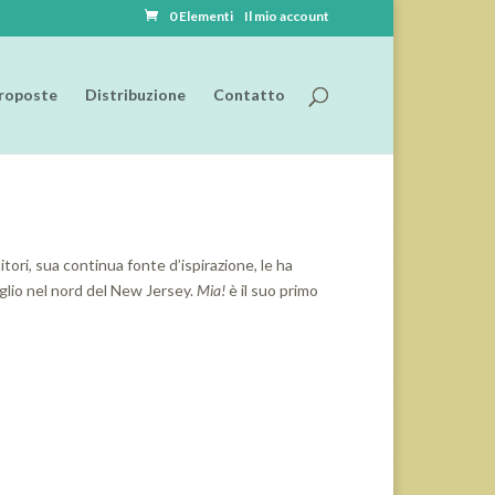
0 Elementi
Il mio account
roposte
Distribuzione
Contatto
tori, sua continua fonte d’ispirazione, le ha
figlio nel nord del New Jersey.
Mia!
è il suo primo