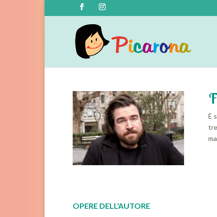
F
È s
tre
ma
OPERE DELL'AUTORE