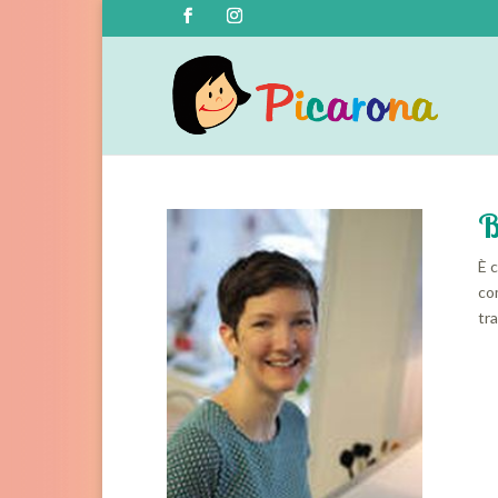
B
È c
com
tra