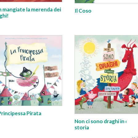
 mangiate la merenda dei
Il Coso
ghi!
Principessa Pirata
Non ci sono draghi in ques
storia