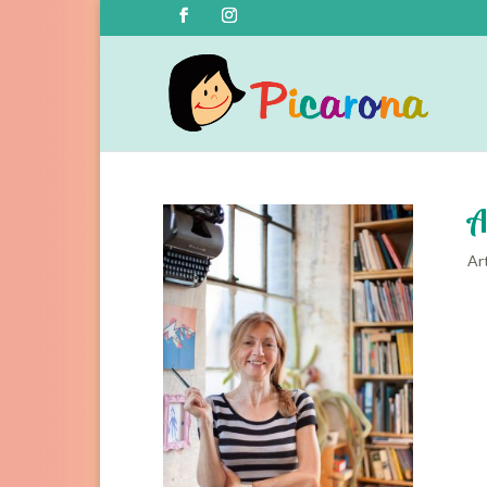
A
Art