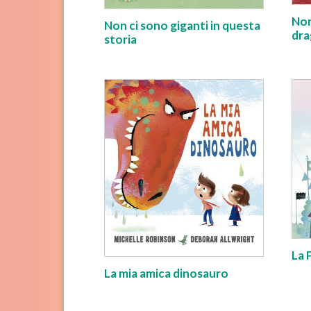
Non
Non ci sono giganti in questa
dra
storia
La 
La mia amica dinosauro